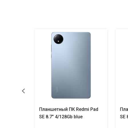
DMI Pad 2
Планшетный ПК Redmi Pad
Пла
ay
SE 8.7" 4/128Gb blue
SE 