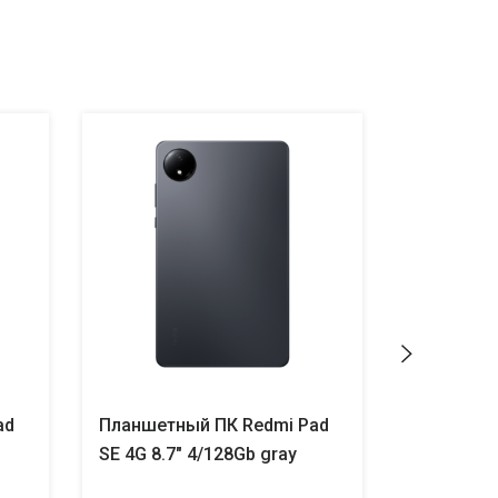
ad
Планшетный ПК Redmi Pad
Планшетн
SE 4G 8.7" 4/128Gb gray
SE 4G 8.7"