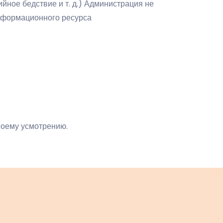
йное бедствие и т. д.) Администрация не
нформационного ресурса
воему усмотрению.